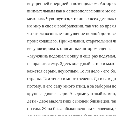
внутренней инерцией и потенциалом. Автор о
внимательным как к основополагающим момент
мелочам. Чувствуется, что он во всех деталя
им мир в своем воображении, так что во врем
читателя возникает ощущение полной достов
происходящего. При желании, старательный ч
визуализировать описанные автором сцены.
«Мужчина подошел к окну и еще раз подумал,
не нравится ему. Здесь холодный ветер и мало
кажется серым, неуютным. То ли дело - его б
страны. Там тепло и много зелени. Да и сам до
потому, в его саду много птиц, а за забором 
крупные дикие звери. А в доме уютный камин
дети - двое малолетних сыновей близнецов, та
он сам. Жена была обыкновенным человеком, 
дэкасы, именно так и должно быть по закону к