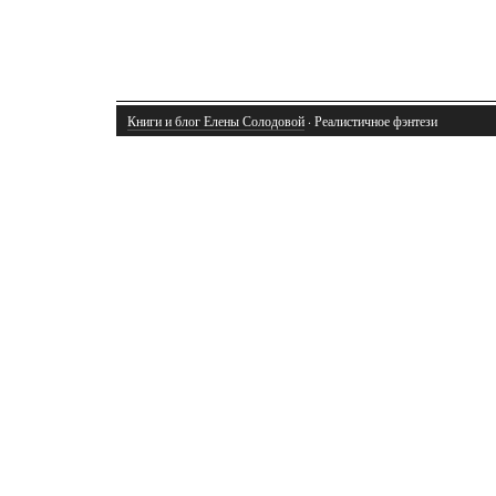
Книги и блог Елены Солодовой
· Реалистичное фэнтези