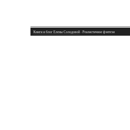
Книги и блог Елены Солодовой
· Реалистичное фэнтези