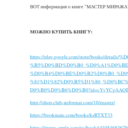
ВОТ информация о книге "МАСТЕР МИРАЖА"
МОЖНО КУПИТЬ КНИГУ:
https://play.google.com/store/books/deta
%B5%D0%BD%D0%B0_%D0%A1%D0%B
%D0%B4%D0%BE%D0%B2%D0%B0_%D0
%81%D1%82%D0%B5%D1%80_%D0%BC
D0%B0%D0%B6%D0%B0?id=cYvYCgAAQ
http://shop.club-neformat.com/10/master/
https://bookmate.com/books/ksRTXT33
https://itunes.apple.com/us/book/id1054683679