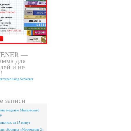
VENER —
амма для
лей и не
!
е записи
ние медалью Маяковского
19
инопсис за 15 минут
ция сборника «Моремания-2»