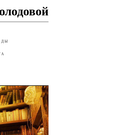
олодовой
АДЫ
ТА