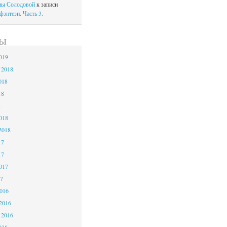
ны Солодовой
к записи
энтези. Часть 3.
ы
019
 2018
018
18
8
018
2018
17
17
017
7
016
2016
 2016