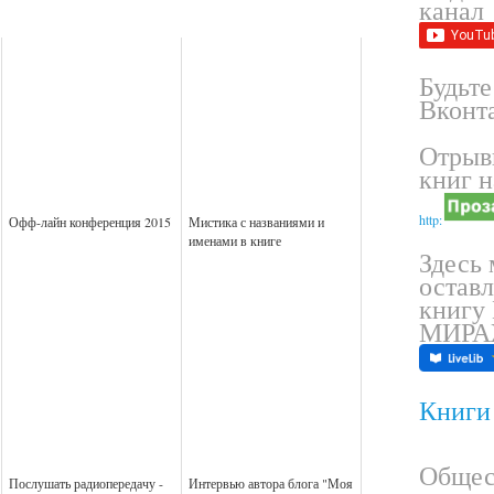
канал
Будьте
Вконта
Отрыв
книг н
http:
Офф-лайн конференция 2015
Мистика с названиями и
именами в книге
Здесь
оставл
книгу
МИР
Книги 
Общес
Послушать радиопередачу -
Интервью автора блога "Моя