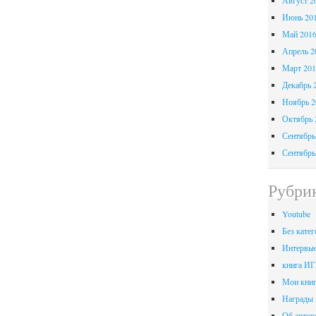
Август 2
Июнь 20
Май 201
Апрель 2
Март 201
Декабрь 
Ноябрь 2
Октябрь 
Сентябрь
Сентябрь
Рубри
Youtube
Без катег
Интервь
книга 
Мои кни
Награды
Об автор