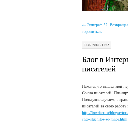
←
Эпиграф 32. Возвращая
торопиться.
21.09.2016 · 11:45
Блог в Инте
писателей
Наконец-то вышел мой пе
Союза писателей! Планиру
Пользуясь случаем, выра
писателей за свою работу 
http://inwriter.ru/blog/avto
chto-sluchilos-so-mnoi.html