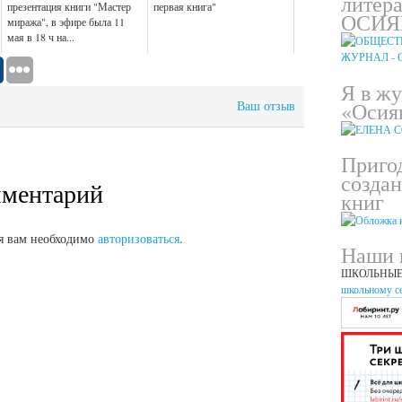
литер
презентация книги "Мастер
первая книга"
ОСИЯ
миража", в эфире была 11
мая в 18 ч на...
Я в ж
«Осия
Ваш отзыв
Приго
созда
мментарий
книг
я вам необходимо
авторизоваться
.
Наши 
ШКОЛЬНЫЕ
школьному с