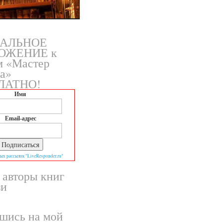
АЛЬНОЕ
ОЖЕНИЕ к
м «Мастер
а»
ЛАТНО!
Имя
Email-адрес
ых рассылок "LiveResponder.ru"
 авторы книг
зи
шись на мой