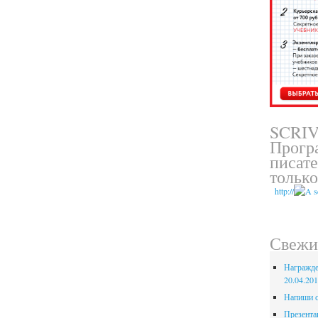
SCRI
Прогр
писате
только
htt
p://
Свежи
Награжде
20.04.20
Напиши с
Презента