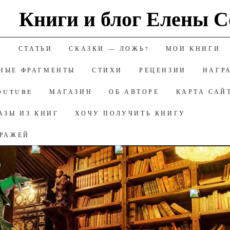
Книги и блог Елены С
ИЮ
А
СТАТЬИ
СКАЗКИ — ЛОЖЬ?
МОИ КНИГИ
НЫЕ ФРАГМЕНТЫ
СТИХИ
РЕЦЕНЗИИ
НАГР
OUTUBE
МАГАЗИН
ОБ АВТОРЕ
КАРТА САЙ
АЗЫ ИЗ КНИГ
ХОЧУ ПОЛУЧИТЬ КНИГУ
ИРАЖЕЙ