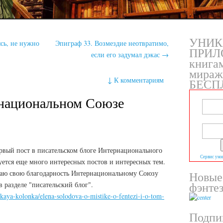
УНИК
сь, не нужно
Эпиграф 33. Возмездие неотвратимо,
ПРИЛ
если его задумал дэкас
→
книга
мираж
↓
К комментариям
БЕСП
рнациональном Союзе
рвый пост в писательском блоге Интернационального
Сервис умн
ется еще много интересных постов и интересных тем.
жаю свою благодарность Интернациональному Союзу
Новые
фэнте
в разделе "писательский блог".
rskaya-kolonka/elena-solodova-o-mistike-o-fentezi-i-o-tom-
Подпи