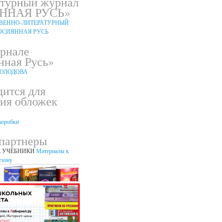
атурный журнал
ННАЯ РУСЬ»
урнале
нная Русь»
дится для
ния обложек
партнеры
 УЧЕБНИКИ
Материалы к
езону