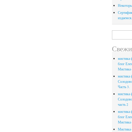
Некоторы
Сертифик
издаемся
Найти:
Свежи
мистика ф
блог Еле
Мистика ф
мистика ф
Солодов
Часть 3.
мистика ф
Солодов
часть 2
мистика ф
блог Еле
Мистика ф
Мистика ф