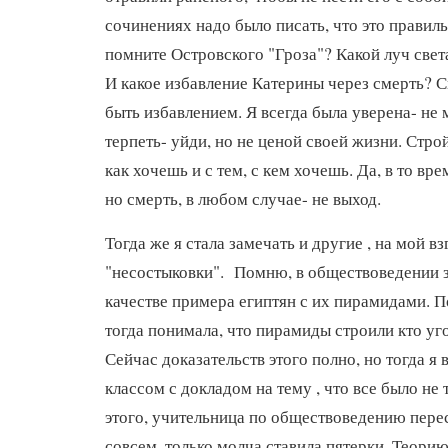
сочинениях надо было писать, что это правиль
помните Островского "Гроза"? Какой луч свет
И какое избавление Катерины через смерть? 
быть избавлением. Я всегда была уверена- не
терпеть- уйди, но не ценой своей жизни. Стро
как хочешь и с тем, с кем хочешь. Да, в то вр
но смерть, в любом случае- не выход.
Тогда же я стала замечать и другие , на мой вз
"несостыковки". Помню, в обществоведении з
качестве примера египтян с их пирамидами. П
тогда понимала, что пирамиды строили кто уго
Сейчас доказательств этого полно, но тогда я
классом с докладом на тему , что все было не 
этого, учительница по обществоведению пере
совсем, только молча ставила пятерки. Теори