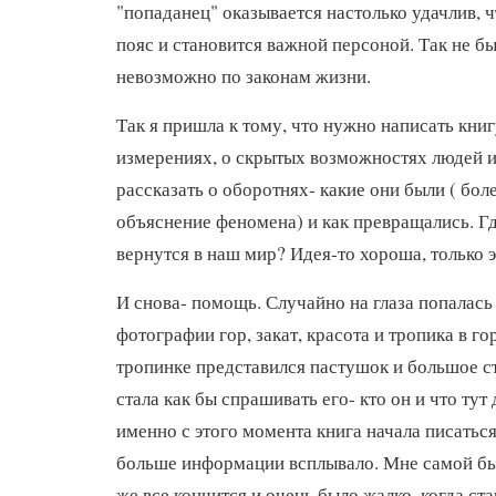
"попаданец" оказывается настолько удачлив, ч
пояс и становится важной персоной. Так не бы
невозможно по законам жизни.
Так я пришла к тому, что нужно написать книг
измерениях, о скрытых возможностях людей и
рассказать о оборотнях- какие они были ( бол
объяснение феномена) и как превращались. Гд
вернутся в наш мир? Идея-то хороша, только э
И снова- помощь. Случайно на глаза попалас
фотографии гор, закат, красота и тропика в г
тропинке представился пастушок и большое ст
стала как бы спрашивать его- кто он и что ту
именно с этого момента книга начала писаться
больше информации всплывало. Мне самой бы
же все кончится и очень было жалко, когда ст