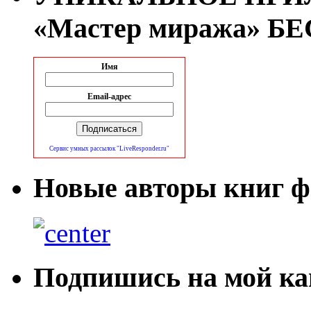
«Мастер миража» Б
Имя
Email-адрес
Сервис умных рассылок "LiveResponder.ru"
Новые авторы книг ф
Подпишись на мой ка