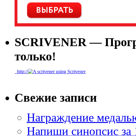
SCRIVENER — Програ
только!
htt
p://
Свежие записи
Награждение медалью
Напиши синопсис за 