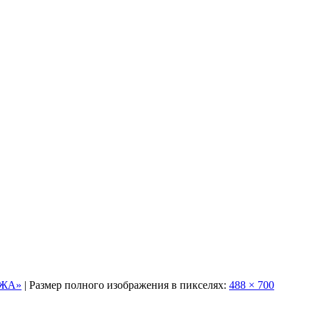
АЖА»
|
Размер полного изображения в пикселях:
488 × 700