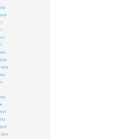
8
018
2018
17
17
017
7
016
2016
 2016
016
16
6
016
6
2015
015
2015
 2015