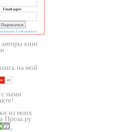
Email-адрес
ых рассылок "LiveResponder.ru"
 авторы книг
зи
шись на мой
 с нами
кте!
ки из моих
а Проза.ру
//