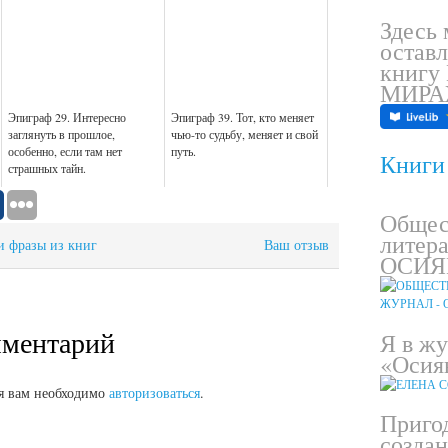
Здесь
оставл
книгу
МИР
Эпиграф 29. Интересно
Эпиграф 39. Тот, кто меняет
заглянуть в прошлое,
чью-то судьбу, меняет и свой
особенно, если там нет
путь.
Книги 
страшных тайн.
Общес
литер
и фразы из книг
Ваш отзыв
ОСИЯ
мментарий
Я в ж
«Осия
я вам необходимо
авторизоваться
.
Приго
созда