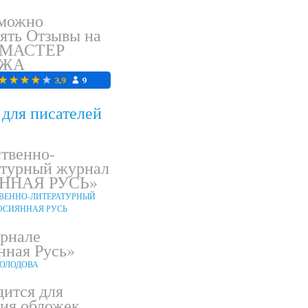
 можно
ять Отзывы на
 МАСТЕР
АЖА
для писателей
твенно-
атурный журнал
ННАЯ РУСЬ»
урнале
нная Русь»
дится для
ния обложек