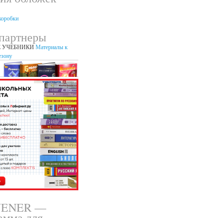
партнеры
 УЧЕБНИКИ
Материалы к
езону
VENER —
амма для