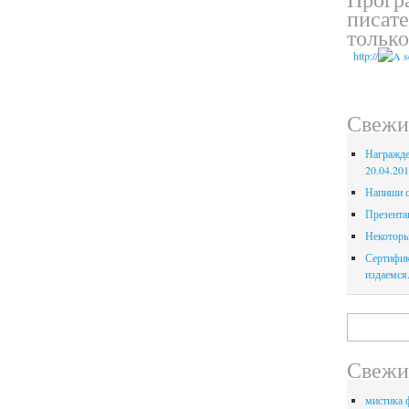
писате
только
htt
p://
Свежи
Награжде
20.04.20
Напиши с
Презента
Некоторы
Сертифик
издаемся
Найти:
Свежи
мистика ф