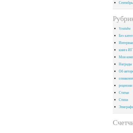
Сентябрь
Рубри
Youtube
Без катег
Интервь
книга 
Мои кни
Награды
Об автор
ознакоми
рецензии
Статьи
Стихи
Эпиграфы
Счетч