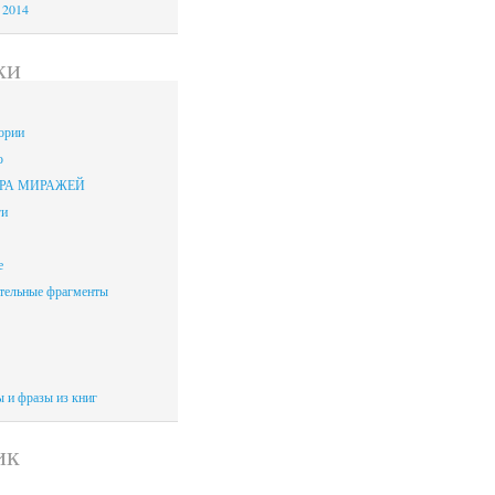
 2014
ки
ории
ю
ИГРА МИРАЖЕЙ
ги
е
тельные фрагменты
 и фразы из книг
ик