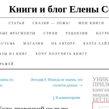
Книги и блог Елены С
ИЮ
А
СТАТЬИ
СКАЗКИ — ЛОЖЬ?
МОИ КНИГИ
НЫЕ ФРАГМЕНТЫ
СТИХИ
РЕЦЕНЗИИ
НАГР
OUTUBE
МАГАЗИН
ОБ АВТОРЕ
КАРТА САЙ
АЗЫ ИЗ КНИГ
ХОЧУ ПОЛУЧИТЬ КНИГУ
ИРАЖЕЙ
УНИК
паешь по-
Эпиграф 8. Никогда не знаешь, что
ПРИЛ
ои.
случится дальше.
→
книга
мираж
↓
К комментариям
БЕСП
Если дворецкий не пьян-