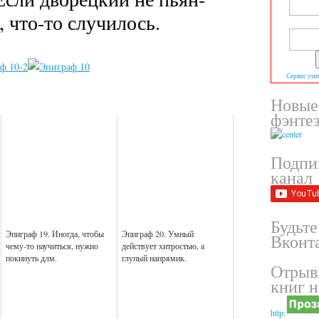
, что-то случилось.
Сервис умн
Новые
фэнте
Подпи
канал
Будьте
Эпиграф 19. Иногда, чтобы
Эпиграф 20. Умный
Вконта
чему-то научиться, нужно
действует хитростью, а
покинуть длм.
глупый напрямик.
Отрыв
книг н
http: