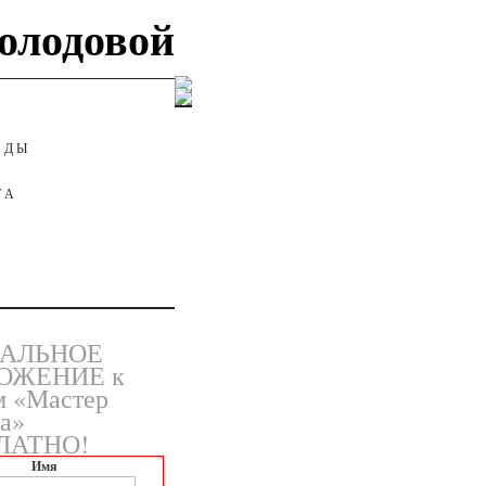
олодовой
АДЫ
ТА
АЛЬНОЕ
ОЖЕНИЕ к
м «Мастер
а»
ЛАТНО!
Имя