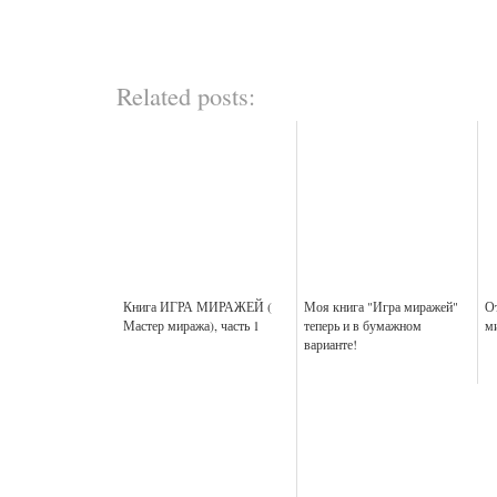
Related posts:
Книга ИГРА МИРАЖЕЙ (
Моя книга "Игра миражей"
О
Мастер миража), часть 1
теперь и в бумажном
м
варианте!