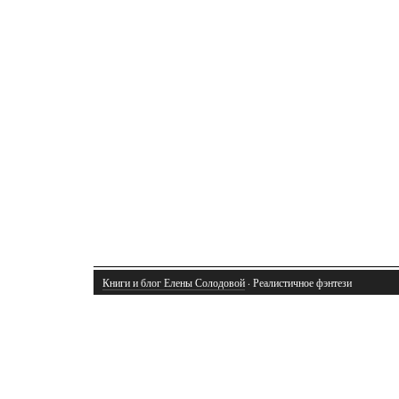
Книги и блог Елены Солодовой
· Реалистичное фэнтези